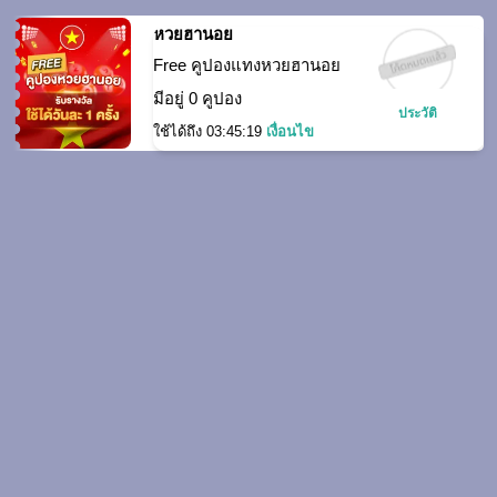
หวยฮานอย
Free คูปองแทงหวยฮานอย
มีอยู่ 0 คูปอง
ประวัติ
ใช้ได้ถึง
03:45:18
เงื่อนไข