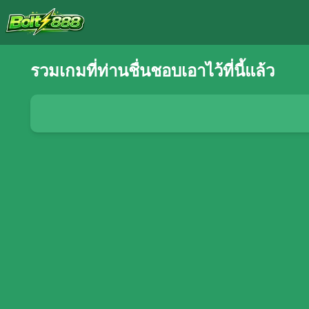
รวมเกมที่ท่านชื่นชอบเอาไว้ที่นี้แล้ว