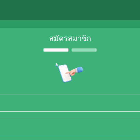
สมัครสมาชิก