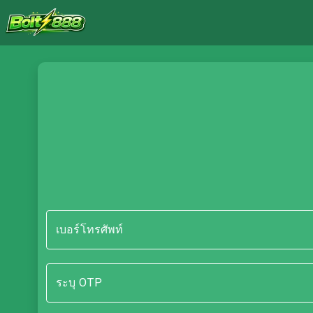
เบอร์โทรศัพท์
ระบุ OTP